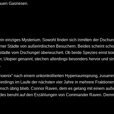
auen Gasriesen.
ein einziges Mysterium. Sowohl finden sich inmitten der Dschu
ner Städte von außerirdischen Besuchern. Beides scheint schon 
tädte vom Dschungel überwuchert. Ob beide Spezies einst koexi
, Utopier genannt, stechen allerdings besonders hervor und sin
.
-Phoenix“ nach einem unkontrollierten Hyperraumsprung, zusamme
lerdings im Laufe der nächsten vier Jahre in mehrere Fraktione
ensch übrig blieb. Connor Raven, dem es gelang mit einem auße
Mondes beruht auf den Erzählungen von Commander Raven. Dem