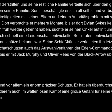
zerstritten und seine restliche Familie verteilte sich über de
seiner Familie. Somit beschäftigte er sich oft selbst und verb
itigkeiten mit seinen Eltern und einem Autoritätsproblem mit s
. Dort verbrachte er mehrere Monate, bis er dort Dylan Sykes k
 früh wieder getrennt haben, suchte er seinen Onkel auf Initium
h schnell eine Leidenschaft entwickelte. Sein Talent entwickelte
ortschütze bekannt war. Seine Schießkünste verleiteten ihn let
Schafschützen auch das Auswahlverfahren der Eden-Commandos 
ge, bis er mit Jack Murphy und Oliver Rees von der Black-Arrow
nd vor allem ein enorm präziser Schütze. Er hat ein überdurchs
nderem auch im waffenlosen Kampf eine große Gefahr für seine 
en.