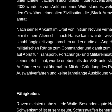
unterrichtete. Nachdem auch dieser Hüter Ravens alte
2333 wurde er zum Anführer eines Widerstandes, welc
den Gewölben einer alten Zivilisation die „Black-Arro
antrat.
Nach seiner Ankunft im Orbit von Initium Novum verh
er mit einem Alienschiff nach Hause kam, war der wi
Unabhängigkeit zugesprochen und er durfte als Angeh
militärischen Ränge zum Commander und damit zum Offiz
auf Abruf für Transport-, Forschungs- und Militärein
seinem Schiff hat, wurde er ebenfalls der VSE unterste
Anführer er selbst übernahm. Mit der Gründung des R
Auswahlverfahren und keine jahrelange Ausbildung vor
Fähigkeiten:
Raven meistert nahezu jede Waffe. Besonders gute H
Schwertkampf ist er sehr geübt. Schusswaffen beherrs