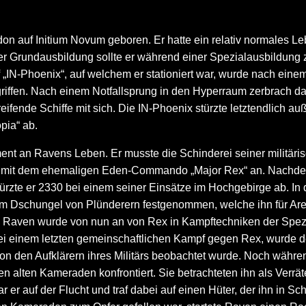
auf Initium Novum geboren. Er hatte ein relativ normales Lebe
ner Grundausbildung sollte er während einer Spezialausbildung 
f „IN-Phoenix“, auf welchem er stationiert war, wurde nach ein
riffen. Nach einem Notfallsprung in den Hyperraum zerbrach das
ifende Schiffe mit sich. Die IN-Phoenix stürzte letztendlich a
pia“ ab.
t an Ravens Leben. Er musste die Schinderei seiner militäris
 mit dem ehemaligen Eden-Commando „Major Rex“ an. Nachdem e
türzte er 2330 bei einem seiner Einsätze im Hochgebirge ab. I
 im Dschungel von Plünderern festgenommen, welche ihn für Are
t. Raven wurde von nun an von Rex in Kampftechniken der Spezi
. Bei einem letzten gemeinschaftlichen Kampf gegen Rex, wurde
 von den Aufklärern ihres Militärs beobachtet wurde. Noch währ
 alten Kameraden konfrontiert. Sie betrachteten ihn als Verrät
r er auf der Flucht und traf dabei auf einen Hüter, der ihn in