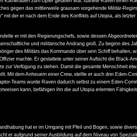
n Kameraden zum Opfer gefallen war, startete Raven einen Rache
hes gegen das mittlerweile grausam vorgehende Militär-Regime
w“ mit der er nach dem Ende des Konflikts auf Utopia, als letzt
andelte er mit den Regierungschefs, sowie dessen Abgeordneten
ssenschaftliche und militärische Andrang groß. Zu beginn des 
öriger des Militärs das Kommando über sein Schiff behalten, w
ier machte. Er gestattete unter seiner Aufsicht die Black-Arro
sätze zur Verfügung zu stehen. Damit die gesamte Menschheit e
llt.
Mit dem Anheuern einer Crew, stellte er auch drei Eden-C
aptor-Teams wurde Raven dadurch selbst zu einem Eden-Command
weisen kann, befähigen ihn die auf Utopia erlernten Fähigkeit
andhabung hat er im Umgang mit Pfeil und Bogen, sowie diver
cht er aufgrund seiner Ausbildung auf dem Niveau von Spezialkr